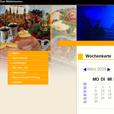
Zum Mühlehannes
» Home
Wochenkarte
» Speisekarte
» Leistungen
» Wir über uns
◀
März 2026
▶
» Impressum
» Datenschutzerklärung
MO
DI
MI
» Kontakt
23
24
25
09
2
3
4
10
9
10
11
11
16
17
18
12
23
24
25
13
30
14