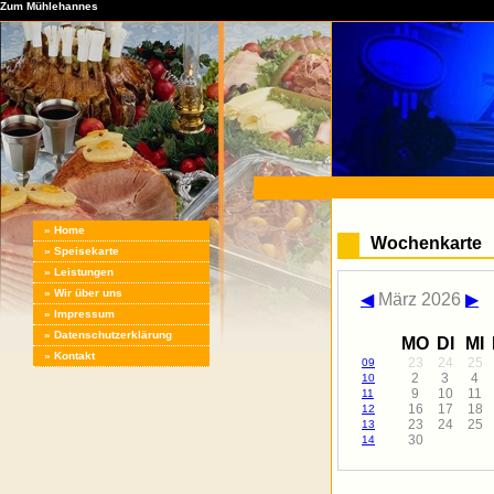
Zum Mühlehannes
» Home
Wochenkarte
» Speisekarte
» Leistungen
» Wir über uns
◀
März 2026
▶
» Impressum
» Datenschutzerklärung
MO
DI
MI
» Kontakt
23
24
25
09
2
3
4
10
9
10
11
11
16
17
18
12
23
24
25
13
30
14