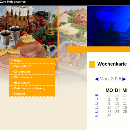
Zum Mühlehannes
» Home
Wochenkarte
» Speisekarte
» Leistungen
» Wir über uns
◀
März 2026
▶
» Impressum
» Datenschutzerklärung
MO
DI
MI
» Kontakt
23
24
25
09
2
3
4
10
9
10
11
11
16
17
18
12
23
24
25
13
30
14