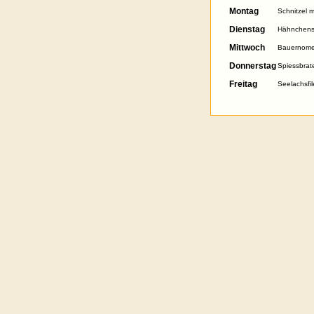
Montag
Schnitzel m
Dienstag
Hähnchensc
Mittwoch
Bauernomel
Donnerstag
Spiessbrate
Freitag
Seelachsfi