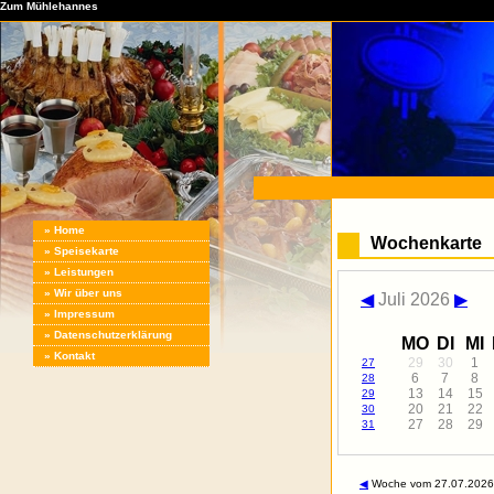
Zum Mühlehannes
» Home
Wochenkarte
» Speisekarte
» Leistungen
» Wir über uns
◀
Juli 2026
▶
» Impressum
» Datenschutzerklärung
MO
DI
MI
» Kontakt
29
30
1
27
6
7
8
28
13
14
15
29
20
21
22
30
27
28
29
31
◀
Woche vom 27.07.2026.